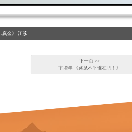
…真金》 江苏
下一页 >>
卞增年 《路见不平谁在吼！》