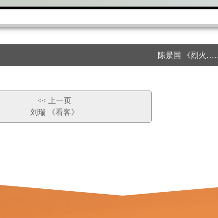
陈景国 《烈火…
<< 上一页
刘瑞 《看客》