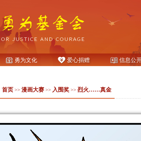
勇为文化
爱心捐赠
信息公
：
首页
漫画大赛
入围奖
烈火……真金
>>
>>
>>