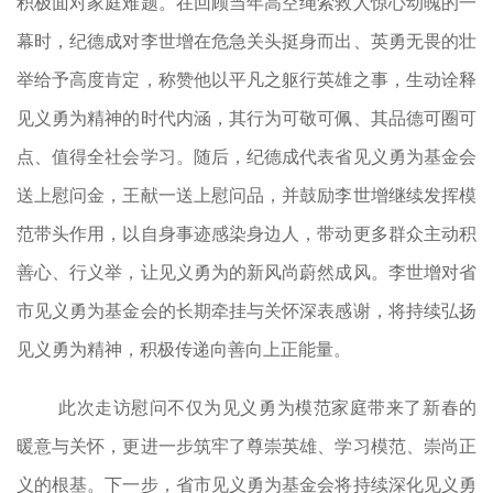
积极面对家庭难题。在回顾当年高空绳索救人惊心动魄的一
幕时，纪德成对李世增在危急关头挺身而出、英勇无畏的壮
举给予高度肯定，称赞他以平凡之躯行英雄之事，生动诠释
见义勇为精神的时代内涵，其行为可敬可佩、其品德可圈可
点、值得全社会学习。随后，纪德成代表省见义勇为基金会
送上慰问金，王献一送上慰问品，并鼓励李世增继续发挥模
范带头作用，以自身事迹感染身边人，带动更多群众主动积
善心、行义举，让见义勇为的新风尚蔚然成风。李世增对省
市见义勇为基金会的长期牵挂与关怀深表感谢，将持续弘扬
见义勇为精神，积极传递向善向上正能量。
此次走访慰问不仅为见义勇为模范家庭带来了新春的
暖意与关怀，更进一步筑牢了尊崇英雄、学习模范、崇尚正
义的根基。下一步，省市见义勇为基金会将持续深化见义勇