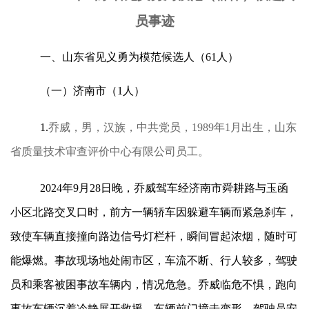
员事迹
一、山东省见义勇为模范候选人（61人）
（一）济南市（1人）
1.
乔威，男，汉族，中共党员，1989年1月出生，山东
省质量技术审查评价中心有限公司员工。
2024年9月28日晚，乔威驾车经济南市舜耕路与玉函
小区北路交叉口时，前方一辆轿车因躲避车辆而紧急刹车，
致使车辆直接撞向路边信号灯栏杆，瞬间冒起浓烟，随时可
能爆燃。事故现场地处闹市区，车流不断、行人较多，驾驶
员和乘客被困事故车辆内，情况危急。乔威临危不惧，跑向
事故车辆沉着冷静展开救援。车辆前门撞击变形，驾驶员安