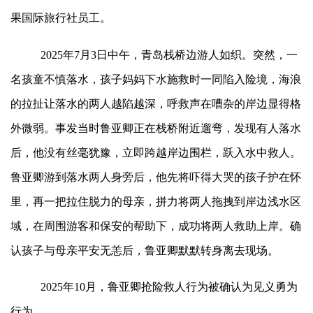
果国际旅行社员工。
2025年7月3日中午，青岛栈桥边游人如织。突然，一
名孩童不慎落水，孩子妈妈下水施救时一同陷入险境，海浪
的拉扯让落水的两人越陷越深，呼救声在嘈杂的岸边显得格
外微弱。事发当时鲁亚卿正在栈桥附近遛弯，发现有人落水
后，他没有丝毫犹豫，立即跨越岸边围栏，跃入水中救人。
鲁亚卿游到落水两人身旁后，他先将吓得大哭的孩子护在怀
里，再一把拉住脱力的母亲，拼力将两人拖拽到岸边浅水区
域，在周围游客和保安的帮助下，成功将两人救助上岸。确
认孩子与母亲平安无恙后，鲁亚卿默默转身离去现场。
2025年10月，鲁亚卿抢险救人行为被确认为见义勇为
行为。