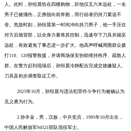
人。此时，孙恒晨恰在四楼购物，距他仅五六米远处，一名
男子已被捅伤，正挣脱向前奔跑，而行凶者仍持刀紧追不
舍。危急时刻，孙恒晨第一时间冲向持刀男子，他一手压住
对方后颈背部，以全身力量将其控制，迅速夺下刀具并踢至
远处，有效避免了事态进一步扩大。他高声呼喊周围群众拨
打110、120报警救援，并请商场保安协助维持秩序、疏散人
群。在警方赶到现场后，孙恒晨冷静配合完成交接嫌疑人、
刀具及初步调查取证工作。
2025年10月，孙恒晨与违法犯罪作斗争行为被确认为
见义勇为行为。
2.孙丰金，男，汉族，中共党员，1995年10月出生，
中国人民解放军94521部队现役军士。