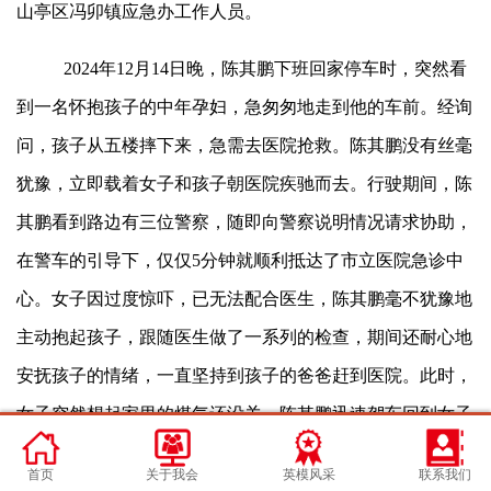
山亭区冯卯镇应急办工作人员。
2024年12月14日晚，陈其鹏下班回家停车时，突然看
到一名怀抱孩子的中年孕妇，急匆匆地走到他的车前。经询
问，孩子从五楼摔下来，急需去医院抢救。陈其鹏没有丝毫
犹豫，立即载着女子和孩子朝医院疾驰而去。行驶期间，陈
其鹏看到路边有三位警察，随即向警察说明情况请求协助，
在警车的引导下，仅仅5分钟就顺利抵达了市立医院急诊中
心。女子因过度惊吓，已无法配合医生，陈其鹏毫不犹豫地
主动抱起孩子，跟随医生做了一系列的检查，期间还耐心地
安抚孩子的情绪，一直坚持到孩子的爸爸赶到医院。此时，
女子突然想起家里的煤气还没关，陈其鹏迅速驾车回到女子
的住所，打开房门的瞬间闻到一股刺鼻的烧焦味，屋里弥漫
首页
关于我会
英模风采
联系我们
着浓浓的烟雾。陈其鹏用手捂住口鼻，迅速关上了煤气灶，