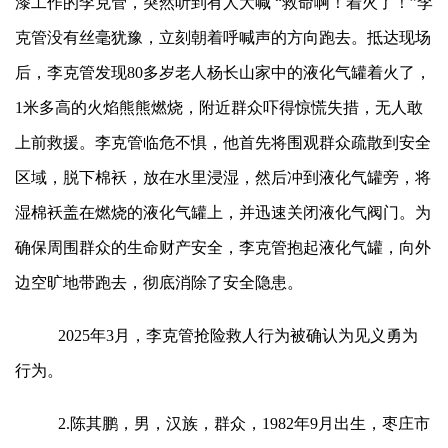
漆工作的李克管，突然听到有人大喊 “救命啊！着火了！”李
克管没有丝毫犹豫，立刻朝着呼喊声的方向跑去。抵达现场
后，李克管发现80多岁老人杨长山家中的液化气罐着火了，
1米多高的火焰熊熊燃烧，附近群众吓得惊慌失措，无人敢
上前救援。李克管临危不惧，他首先将围观群众疏散到安全
区域，脱下棉袄，放在水里浸湿，然后冲到液化气罐旁，将
湿棉袄盖在燃烧的液化气罐上，并迅速关闭液化气阀门。为
确保周围群众的生命财产安全，李克管抱起液化气罐，向外
边空旷地带跑去，彻底消除了安全隐患。
2025年3月，李克管抢险救人行为被确认为见义勇为
行为。
2.陈其鹏，男，汉族，群众，1982年9月出生，枣庄市