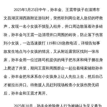
2025年5月25日中午，孙丰金、王震带孩子在淄博市
文昌湖滨湖西路附近游玩时，突然听到两位老人急切的呼救
声，发现一名小女孩不慎坠入枯井，井口周边散落着许多砖
块，孙丰金与王震一边清理井口周围的砖块，防止落下伤害
到小女孩，一边迅速拨打 119和120急救电话，详细告知事
故发生地点与小女孩的情况，又从附近露营区找到一张吊
床，孙丰金用一位过路司机提供的绳子把吊床和绳子捆在身
上爬进了井里，期间王震和周围群众一起拉着绳索辅助孙丰
金，孙丰金把吊床系在小女孩身上让人先拉上去，然后自己
才被拉出井口。待救援人员赶到现场检查小女孩伤势无碍
后，孙丰金和王震才离开。
2025年10月，孙丰金抢险救人行为被确认为见义勇为