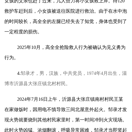
女孩的父亲也赶了过来，几人合力将小女孩救上岸。待120
救护车赶到后，小女孩被送往医院进行救治。由于在水中泡
的时间较长，高全全的左腿已经失去了知觉，身体也受到了
一定程度的损伤。
2025年10月，高全全抢险救人行为被确认为见义勇为
行为。
4.
邹录才，男，汉族，中共党员，1974年4月出生，淄
博市沂源县大张庄镇北村村民。
2024年7月16日上午，沂源县大张庄镇南村村民王某
在家做饭时，因用电不慎导致三间北屋意外起火。邹录才发
现火势就要烧到其他村民家里时，第一时间冲到火灾现场。
此时火势凶猛、浓烟翻滚，呼吸异常困难，邹录才当即竖起