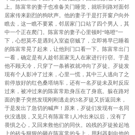
上。陈富常的妻子也准备关门睡觉，就听到路对面邻
居家传来剧烈的狗吠声。他的妻子于是打开窗户向外
瞧去，这一瞧不要紧，邻居家门口站了四个男人，其
中一个正在爬门。陈富常的妻子心里顿时“咯噔”一
下，心想莫不是遇到入室盗窃贼了，立即将早已睡着
的陈富常晃了起来，让他到门口看一下。陈富常出门
一看，确定是有人趁邻居家无人在家进行行窃。于是
他不顾天冷，只穿了一条裤衩就冲向了歹徒。歹徒发
现有个人影冲了过来，心里一慌，其中三人逃向了之
前停放好的红色桑塔纳车，还有一名歹徒未及时反应
过来，被冲过来的陈富常欺身压在了身底。躲在路对
面的妻子突然发现刚刚逃走的3名歹徒又折返回来，
于是发出了急切的喊声！原来，歹徒们发现有一名同
伙没逃脱，又见只有陈富常1人冲出来以后，没有了
畏惧之心，又回来救他们的同伙。凶残的歹徒捡起地
上的砖头狠狠的砸在陈富常的头上，用利器刺向他的