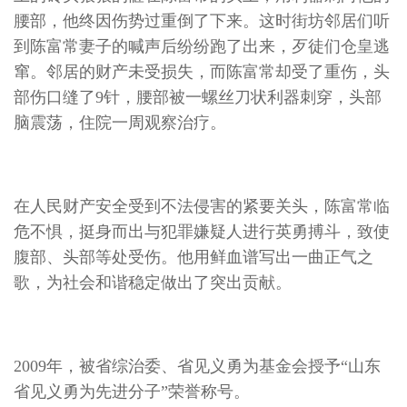
腰部，他终因伤势过重倒了下来。这时街坊邻居们听
到陈富常妻子的喊声后纷纷跑了出来，歹徒们仓皇逃
窜。邻居的财产未受损失，而陈富常却受了重伤，头
部伤口缝了9针，腰部被一螺丝刀状利器刺穿，头部
脑震荡，住院一周观察治疗。
在人民财产安全受到不法侵害的紧要关头，陈富常临
危不惧，挺身而出与犯罪嫌疑人进行英勇搏斗，致使
腹部、头部等处受伤。他用鲜血谱写出一曲正气之
歌，为社会和谐稳定做出了突出贡献。
2009年，被省综治委、省见义勇为基金会授予“山东
省见义勇为先进分子”荣誉称号。