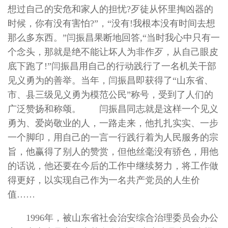
想过自己的安危和家人的担忧?歹徒从怀里掏凶器的
时候，你有没有害怕?”，“没有!我根本没有时间去想
那么多东西。”闫振昌果断地回答,“当时我心中只有一
个念头，那就是绝不能让坏人为非作歹，从自己眼皮
底下跑了!”闫振昌用自己的行动践行了一名机关干部
见义勇为的善举。当年，闫振昌即获得了“山东省、
市、县三级见义勇为模范公民”称号，受到了人们的
广泛赞扬和称颂。 闫振昌同志就是这样一个见义
勇为、爱岗敬业的人，一路走来，他扎扎实实、一步
一个脚印，用自己的一言一行践行着为人民服务的宗
旨，他赢得了别人的赞赏，但他丝毫没有骄色，用他
的话说，他还要在今后的工作中继续努力，将工作做
得更好，以实现自己作为一名共产党员的人生价
值……
1996年，被山东省社会治安综合治理委员会办公