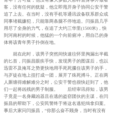
青年十分可疑，他没有像大多数人那样置身事外做看
客，没有任何的犹疑，他立即甩开身子协同公安干警
追了上去。在当时，没有手机等通讯设备联系群众或
同事堵截嫌犯，只能靠两条腿不停地追。闫振昌几乎
用尽了全身的力气，在追了大约三华里(1500米)，快
到河南村的时候，他猛的一个向前俯冲，用自己的身
体将该青年男子扑倒在地。
就在此时，该男子突然间快速往怀里掏漏出半截
的匕首，闫振昌眼疾手快，发现男子的图谋后，也以
迅雷不及掩耳之势更快地用手死死攥住该男子的手，
与歹徒在地上扭打成一团，展开了殊死搏斗。正在两
人厮缠得难解难分之时，公安干警也很快赶到了，他
们一起将凶残的男子制服。 后经审讯得知，该男
子竟是一名身藏凶器且在逃的盗窃团伙的主谋，在闫
振昌的帮助下，公安民警终于将这名逃犯缉拿归案。
事后大家问闫振昌，“你那么奋不顾身，当时有没有