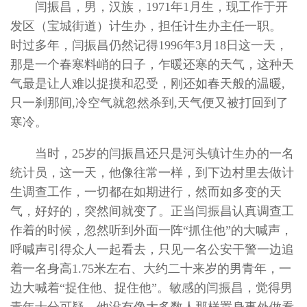
闫振昌，男，汉族，1971年1月生，现工作于开
发区（宝城街道）计生办，担任计生办主任一职。
时过多年，闫振昌仍然记得1996年3月18日这一天，
那是一个春寒料峭的日子，乍暖还寒的天气，这种天
气最是让人难以捉摸和忍受，刚还如春天般的温暖,
只一刹那间,冷空气就忽然杀到,天气便又被打回到了
寒冷。
当时，25岁的闫振昌还只是河头镇计生办的一名
统计员，这一天，他像往常一样，到下边村里去做计
生调查工作，一切都在如期进行，然而如多变的天
气，好好的，突然间就变了。正当闫振昌认真调查工
作着的时候，忽然听到外面一阵“抓住他”的大喊声，
呼喊声引得众人一起看去，只见一名公安干警一边追
着一名身高1.75米左右、大约二十来岁的男青年，一
边大喊着“捉住他、捉住他”。敏感的闫振昌，觉得男