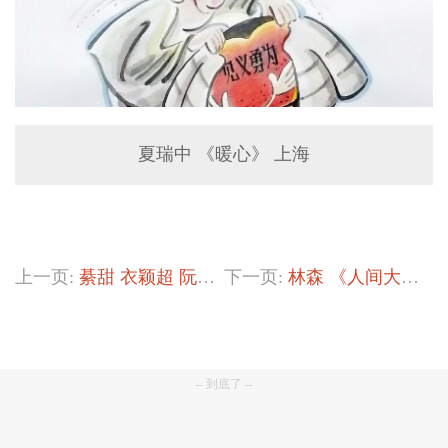
夏瑞中 《暖心》 上海
上一页:
綦甜 衣颖超 阮诗雅 刘美均 王⼼怡 郑⽵涵 《见义勇为》
下一页:
林森 《人间大义，世代传承》
-- 到底了 --