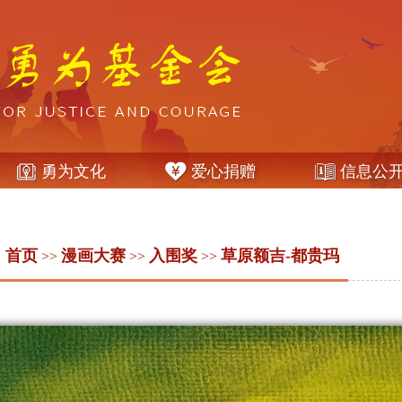
勇为文化
爱心捐赠
信息公
：
首页
漫画大赛
入围奖
草原额吉-都贵玛
>>
>>
>>