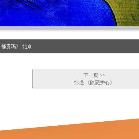
-都贵玛》 北京
下一页 >>
邹强 《除恶护心》