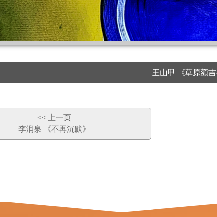
王山甲 《草原额吉
<< 上一页
李润泉 《不再沉默》