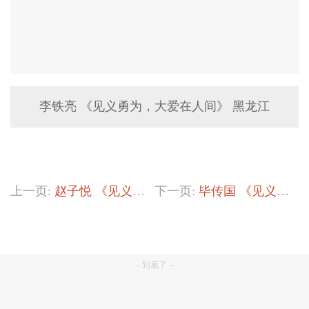
李铁亮 《见义勇为，⼤爱在⼈间》 黑龙江
上一页:
赵子悦 《见义勇为 ⼤爱⽆疆》
下一页:
毕传国 《见义勇为》
-- 到底了 --