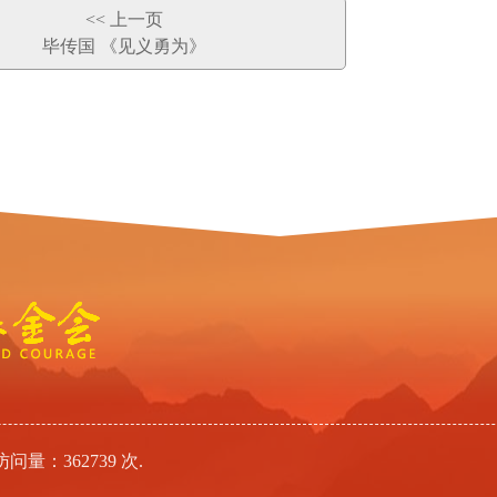
<< 上一页
毕传国 《见义勇为》
问量：362739 次.