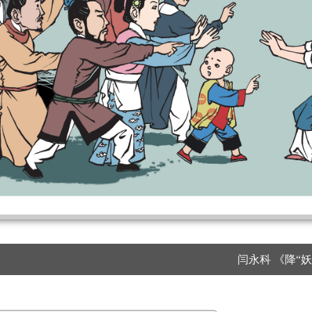
闫永科 《降“妖