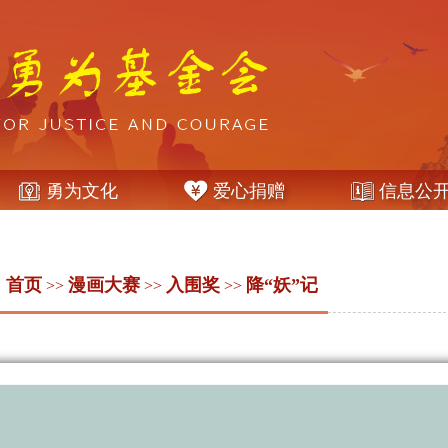
勇为文化
爱心捐赠
信息公
：
首页
漫画大赛
入围奖
降“妖”记
>>
>>
>>