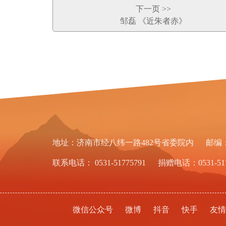
下一页 >>
邹磊 《近朱者赤》
地址：济南市经八纬一路482号省委院内
邮编：
联系电话： 0531-51775791
捐赠电话：0531-517
微信公众号
微博
抖音
快手
友情