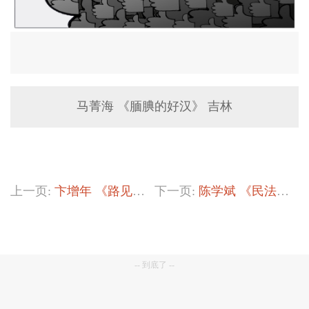
马菁海 《腼腆的好汉》 吉林
上一页:
卞增年 《路见不平谁在吼！》
下一页:
陈学斌 《民法典是见义勇为者的坚强后盾》
-- 到底了 --