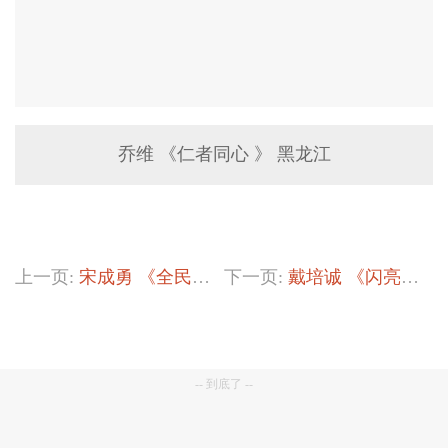
乔维 《仁者同心 》 黑龙江
上一页:
宋成勇 《全民皆兵》
下一页:
戴培诚 《闪亮的城市名片》
-- 到底了 --