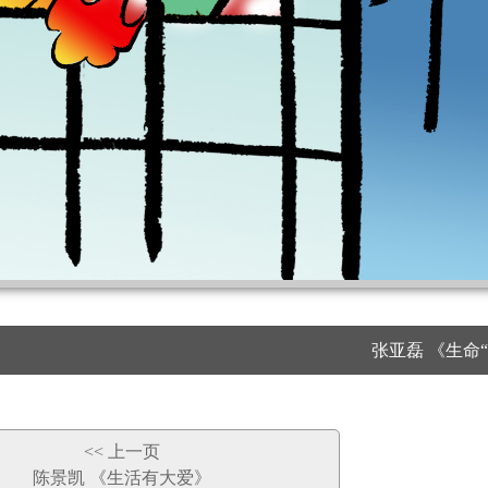
张亚磊 《生命“
<< 上一页
陈景凯 《生活有大爱》