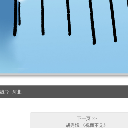
线”》 河北
下一页 >>
胡秀娥 《视而不见》